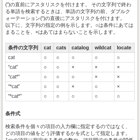
(”)の直前にアスタリスクを付けます。 その文字列で終わ
る単語を検索するときは、単語の文字列の前、ダブルク
ォーテーション(“)の直後にアスタリスクを付けます。
以下に、文字列の指定の例を示します。○は条件にあては
まることを、×はあてはまらないことを示します。
条件の文字列
cat
cats
catalog
wildcat
locate
cat
○
○
○
○
○
“cat”
○
○
×
×
×
“cat*”
○
○
○
×
×
“*cat”
○
○
×
○
×
“*cat*”
○
○
○
○
○
条件式
検索条件を個々の項目の入力欄に指定するのではなく、
どの項目の値をどう評価するかを式として指定します。