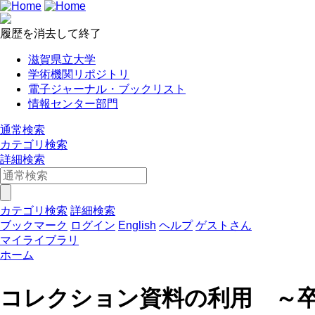
履歴を消去して終了
滋賀県立大学
学術機関リポジトリ
電子ジャーナル・ブックリスト
情報センター部門
通常検索
カテゴリ検索
詳細検索
カテゴリ検索
詳細検索
ブックマーク
ログイン
English
ヘルプ
ゲストさん
マイライブラリ
ホーム
コレクション資料の利用 ～