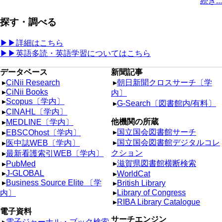
続き...
探す・調べる
▶▶詳細はこちら
▶▶英語多読・英語学習についてはこちら
データベース
新聞記事
▸
CiNii Research
▸
朝日新聞クロスサーチ〔学
▸
CiNii Books
内〕
▸
Scopus〔学内〕
▸
G-Search〔図書館内/有料〕
▸
CINAHL〔学内〕
他機関の所蔵
▸
MEDLINE〔学内〕
▸
国立国会図書館サーチ
▸
EBSCOhost〔学内〕
▸
国立国会図書館デジタルコレ
▸
医中誌WEB〔学内〕
クション
▸
最新看護索引WEB〔学内〕
▸
滋賀県図書館横断検索
▸
PubMed
▸
J-GLOBAL
▸
WorldCat
▸
Business Source Elite 〔学
▸
British Library
▸
Library of Congress
内〕
▸
RIBA Library Catalogue
電子資料
サーチエンジン
▸
電子ジャーナル・ブック検索