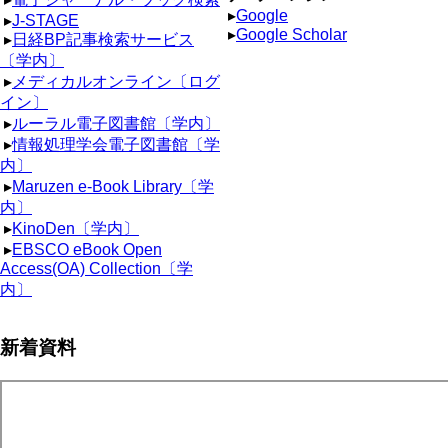
▸
Google
▸
J-STAGE
▸
Google Scholar
▸
日経BP記事検索サービス
〔学内〕
▸
メディカルオンライン〔ログ
イン〕
▸
ルーラル電子図書館〔学内〕
▸
情報処理学会電子図書館〔学
内〕
▸
Maruzen e-Book Library〔学
内〕
▸
KinoDen〔学内〕
▸
EBSCO eBook Open
Access(OA) Collection〔学
内〕
新着資料